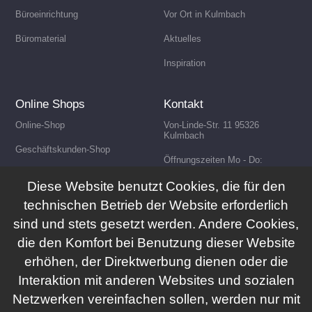
Büroeinrichtung
Vor Ort in Kulmbach
Büromaterial
Aktuelles
Inspiration
Online Shops
Kontakt
Online-Shop
Von-Linde-Str. 11 95326
Kulmbach
Geschäftskunden-Shop
Öffnungszeiten Mo - Do:
8:00 - 17:00 Uhr Fr: 8:00
Online-Shop für Stempel
- 14:30 Uhr
Diese Website benutzt Cookies, die für den
technischen Betrieb der Website erforderlich
sind und stets gesetzt werden. Andere Cookies,
die den Komfort bei Benutzung dieser Website
erhöhen, der Direktwerbung dienen oder die
Interaktion mit anderen Websites und sozialen
Impressum
Datenschutz
Netzwerken vereinfachen sollen, werden nur mit