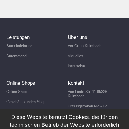
Leistungen
Über uns
Büroeinrichtung
Vor Ort in Kulmbach
Büromaterial
Aktuelles
Inspiration
Online Shops
Kontakt
Online-Shop
Von-Linde-Str. 11 95326
Kulmbach
Geschäftskunden-Shop
Öffnungszeiten Mo - Do:
8:00 - 17:00 Uhr Fr: 8:00
Online-Shop für Stempel
- 14:30 Uhr
Diese Website benutzt Cookies, die für den
technischen Betrieb der Website erforderlich